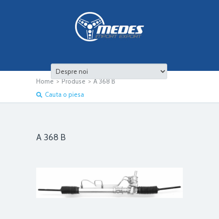
Home
>
Produse
>
A 368 B
Cauta o piesa
A 368 B