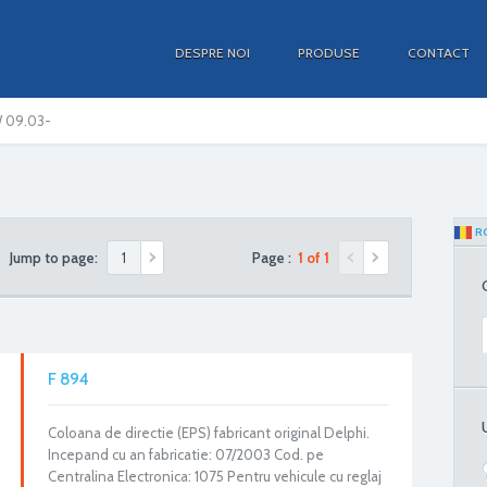
DESPRE NOI
PRODUSE
CONTACT
W 09.03-
R
Jump to page:
Page :
1 of 1
F 894
Coloana de directie (EPS) fabricant original Delphi.
Incepand cu an fabricatie: 07/2003 Cod. pe
Centralina Electronica: 1075 Pentru vehicule cu reglaj