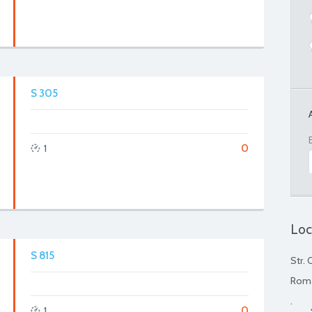
S 305
0
1
Loc
S 815
Str. 
Rom
.
0
1