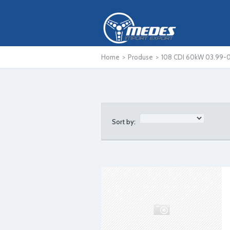
Home
>
Produse
>
108 CDI 60kW 03.99-
Sort by: