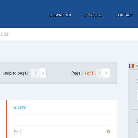
DESPRE NOI
PRODUSE
CONTACT
07.03
R
Jump to page:
Page :
1 of 1
S 309
0
1