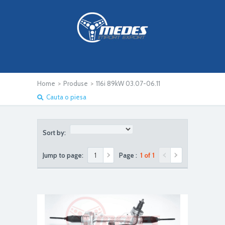
Home
>
Produse
>
116i 89kW 03.07-06.11
Cauta o piesa
Sort by:
Jump to page:
Page :
1 of 1