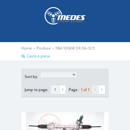
Home
>
Produse
>
118d 100kW 09.06-12.11
Cauta o piesa
Sort by:
Jump to page:
Page :
1 of 1