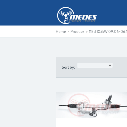
Home
>
Produse
>
118d 105kW 09.06-06.1
Sort by: