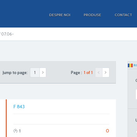
DESPRE NOI
PRODUSE
CONTACT
W 07.06-
R
Jump to page:
Page :
1 of 1
F 843
0
1