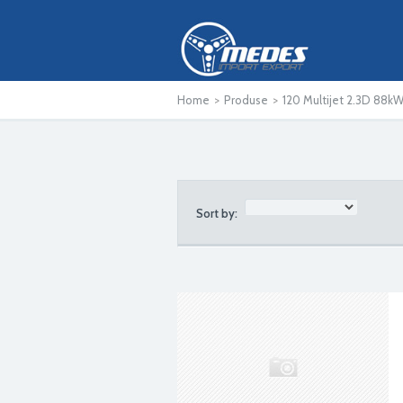
Home
>
Produse
>
120 Multijet 2.3D 88k
Sort by: