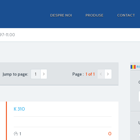
DESPRE NOI
PRODUSE
CONTACT
97-11.00
R
Jump to page:
Page :
1 of 1
K 310
0
1