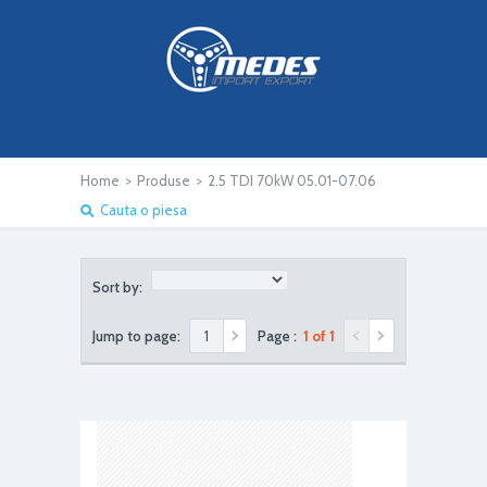
Home
>
Produse
>
2.5 TDI 70kW 05.01-07.06
Cauta o piesa
Sort by:
Jump to page:
Page :
1 of 1