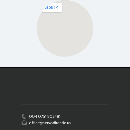
View Larger Map
004 0751 802481
office@servodirectie.ro