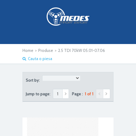
Home
>
Produse
>
2.5 TDI 70kW 05.01-07.06
Cauta o piesa
Sort by:
Jump to page:
Page :
1 of 1