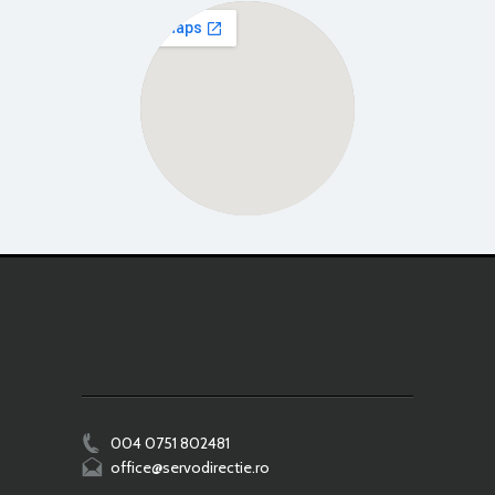
View Larger Map
004 0751 802481
office@servodirectie.ro