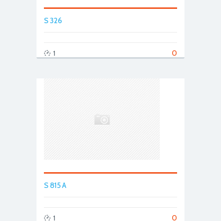
S 326
0
1
S 815 A
0
1