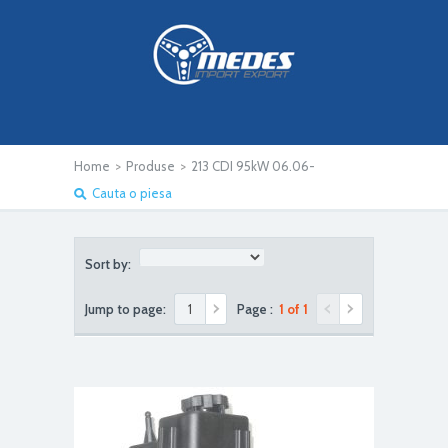
Home
>
Produse
>
213 CDI 95kW 06.06-
Cauta o piesa
Sort by:
Jump to page:
Page :
1 of 1