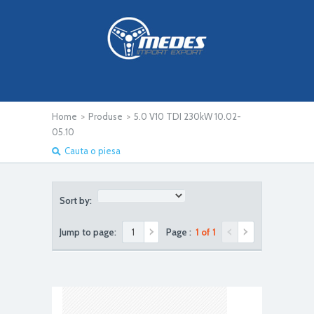
Home
>
Produse
>
5.0 V10 TDI 230kW 10.02-
05.10
Cauta o piesa
Sort by:
Jump to page:
Page :
1 of 1