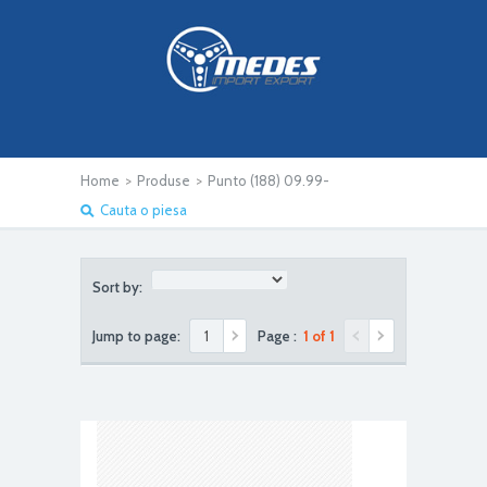
Home
>
Produse
>
Punto (188) 09.99-
Cauta o piesa
Sort by:
Jump to page:
Page :
1 of 1