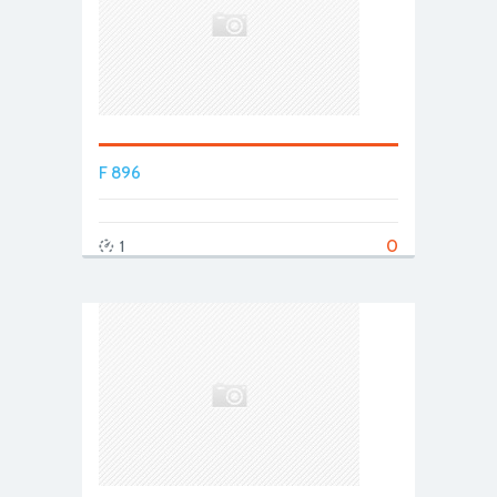
F 896
0
1